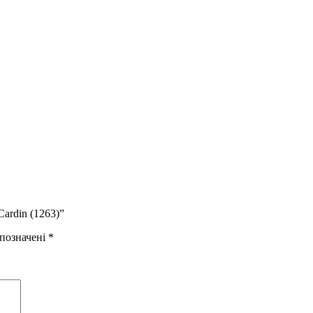
ardin (1263)”
 позначені
*