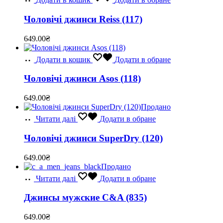
Чоловічі джинси Reiss (117)
649.00
₴
Додати в кошик
Додати в обране
Чоловічі джинси Asos (118)
649.00
₴
Продано
Читати далі
Додати в обране
Чоловічі джинси SuperDry (120)
649.00
₴
Продано
Читати далі
Додати в обране
Джинсы мужские C&A (835)
649.00
₴