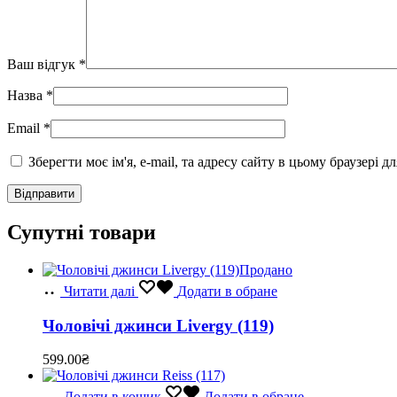
Ваш відгук
*
Назва
*
Email
*
Зберегти моє ім'я, e-mail, та адресу сайту в цьому браузері 
Супутні товари
Продано
Читати далі
Додати в обране
Чоловічі джинси Livergy (119)
599.00
₴
Додати в кошик
Додати в обране