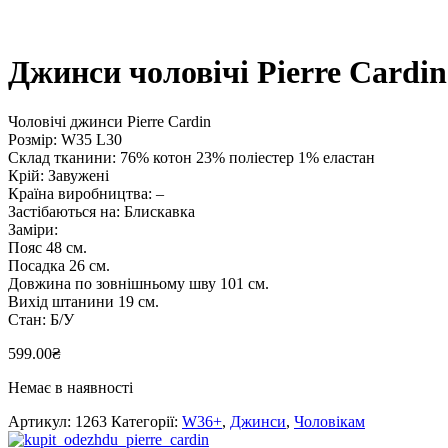
Джинси чоловічі Pierre Cardin
Чоловічі джинси Pierre Cardin
Розмір: W35 L30
Склад тканини: 76% котон 23% поліестер 1% еластан
Крій: Завужені
Країна виробництва: –
Застібаються на: Блискавка
Заміри:
Пояс 48 см.
Посадка 26 см.
Довжина по зовнішньому шву 101 см.
Вихід штанини 19 см.
Стан: Б/У
599.00
₴
Немає в наявності
Артикул:
1263
Категорії:
W36+
,
Джинси
,
Чоловікам