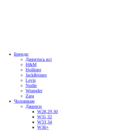
Бренди
Дивитись всі
H&M
Hollister
Jack&jones
Levis
Nudie
Wrangler
Zara
Чоловікам
Джинси
W28,29,30
W31,32
W33,34
W36+