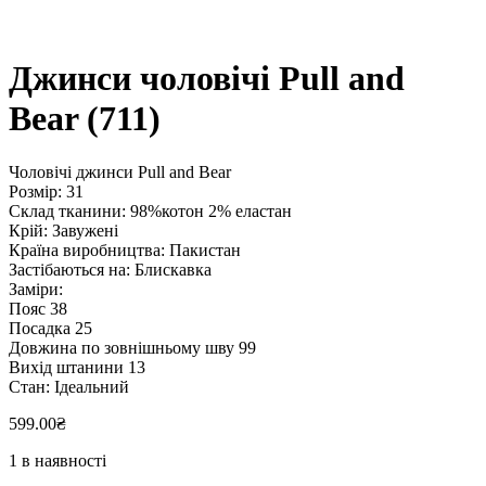
Джинси чоловічі Pull and
Bear (711)
Чоловічі джинси Pull and Bear
Розмір: 31
Склад тканини: 98%котон 2% еластан
Крій: Завужені
Країна виробництва: Пакистан
Застібаються на: Блискавка
Заміри:
Пояс 38
Посадка 25
Довжина по зовнішньому шву 99
Вихід штанини 13
Стан: Ідеальний
599.00
₴
1 в наявності