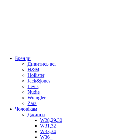
Бренди
Дивитись всі
H&M
Hollister
Jack&jones
Levis
Nudie
Wrangler
Zara
Чоловікам
Джинси
W28,29,30
W31,32
W33,34
W36+