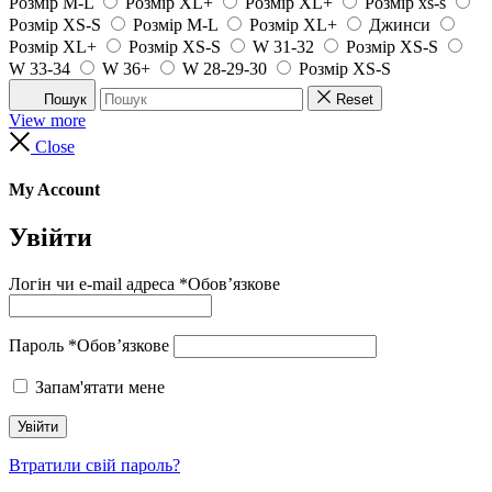
Розмір M-L
Розмір XL+
Розмір XL+
Розмір xs-s
Розмір XS-S
Розмір M-L
Розмір XL+
Джинси
Розмір XL+
Розмір XS-S
W 31-32
Розмір XS-S
W 33-34
W 36+
W 28-29-30
Розмір XS-S
Пошук
Reset
View more
Close
My Account
Увійти
Логін чи e-mail адреса
*
Обов’язкове
Пароль
*
Обов’язкове
Запам'ятати мене
Увійти
Втратили свій пароль?