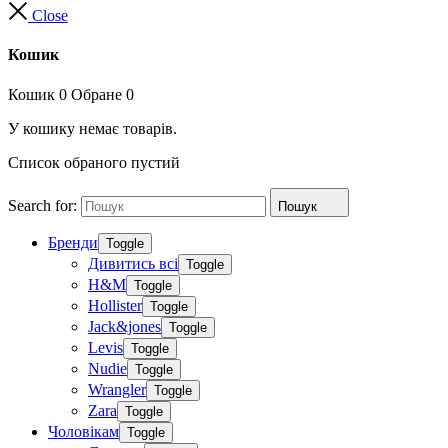
Close
Кошик
Кошик
0
Обране
0
У кошику немає товарів.
Список обраного пустий
Search for:
Пошук
Бренди
Toggle
Дивитись всі
Toggle
H&M
Toggle
Hollister
Toggle
Jack&jones
Toggle
Levis
Toggle
Nudie
Toggle
Wrangler
Toggle
Zara
Toggle
Чоловікам
Toggle