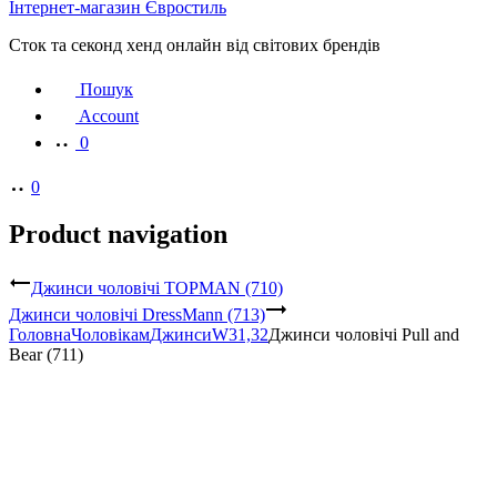
Інтернет-магазин Євростиль
Сток та секонд хенд онлайн від світових брендів
Пошук
Account
0
0
Product navigation
Джинси чоловічі TOPMAN (710)
Джинси чоловічі DressMann (713)
Головна
Чоловікам
Джинси
W31,32
Джинси чоловічі Pull and
Bear (711)