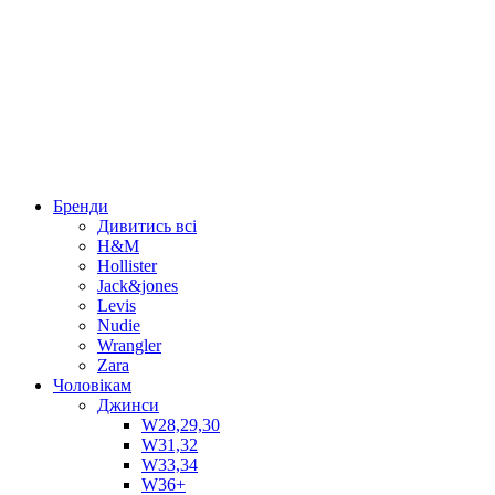
Бренди
Дивитись всі
H&M
Hollister
Jack&jones
Levis
Nudie
Wrangler
Zara
Чоловікам
Джинси
W28,29,30
W31,32
W33,34
W36+