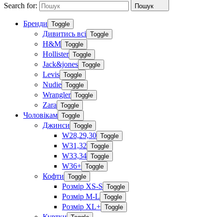
Search for:
Пошук
Бренди
Toggle
Дивитись всі
Toggle
H&M
Toggle
Hollister
Toggle
Jack&jones
Toggle
Levis
Toggle
Nudie
Toggle
Wrangler
Toggle
Zara
Toggle
Чоловікам
Toggle
Джинси
Toggle
W28,29,30
Toggle
W31,32
Toggle
W33,34
Toggle
W36+
Toggle
Кофти
Toggle
Розмір XS-S
Toggle
Розмір M-L
Toggle
Розмір XL+
Toggle
Куртки