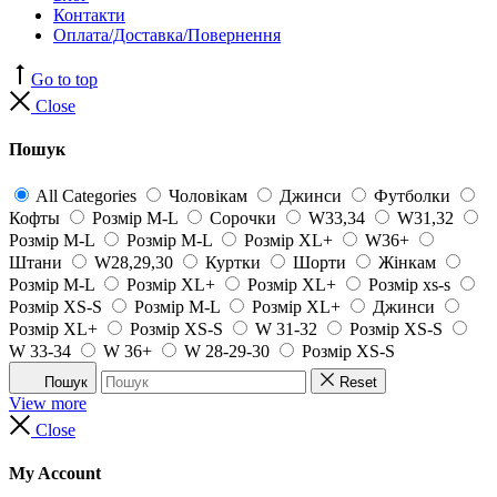
Контакти
Оплата/Доставка/Повернення
Go to top
Close
Пошук
All Categories
Чоловікам
Джинси
Футболки
Кофты
Розмір M-L
Сорочки
W33,34
W31,32
Розмір M-L
Розмір M-L
Розмір XL+
W36+
Штани
W28,29,30
Куртки
Шорти
Жінкам
Розмір M-L
Розмір XL+
Розмір XL+
Розмір xs-s
Розмір XS-S
Розмір M-L
Розмір XL+
Джинси
Розмір XL+
Розмір XS-S
W 31-32
Розмір XS-S
W 33-34
W 36+
W 28-29-30
Розмір XS-S
Пошук
Reset
View more
Close
My Account