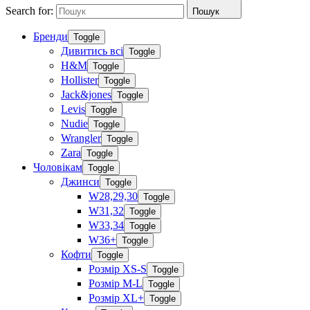
Search for:
Пошук
Бренди
Toggle
Дивитись всі
Toggle
H&M
Toggle
Hollister
Toggle
Jack&jones
Toggle
Levis
Toggle
Nudie
Toggle
Wrangler
Toggle
Zara
Toggle
Чоловікам
Toggle
Джинси
Toggle
W28,29,30
Toggle
W31,32
Toggle
W33,34
Toggle
W36+
Toggle
Кофти
Toggle
Розмір XS-S
Toggle
Розмір M-L
Toggle
Розмір XL+
Toggle