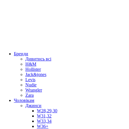
Бренди
Дивитись всі
H&M
Hollister
Jack&jones
Levis
Nudie
Wrangler
Zara
Чоловікам
Джинси
W28,29,30
W31,32
W33,34
W36+