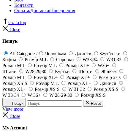
Контакти
Оплата/Доставка/Повернення
Go to top
Close
Пошук
All Categories
Чоловікам
Джинси
Футболки
Кофты
Розмір M-L
Сорочки
W33,34
W31,32
Розмір M-L
Розмір M-L
Розмір XL+
W36+
Штани
W28,29,30
Куртки
Шорти
Жінкам
Розмір M-L
Розмір XL+
Розмір XL+
Розмір xs-s
Розмір XS-S
Розмір M-L
Розмір XL+
Джинси
Розмір XL+
Розмір XS-S
W 31-32
Розмір XS-S
W 33-34
W 36+
W 28-29-30
Розмір XS-S
Пошук
Reset
View more
Close
My Account