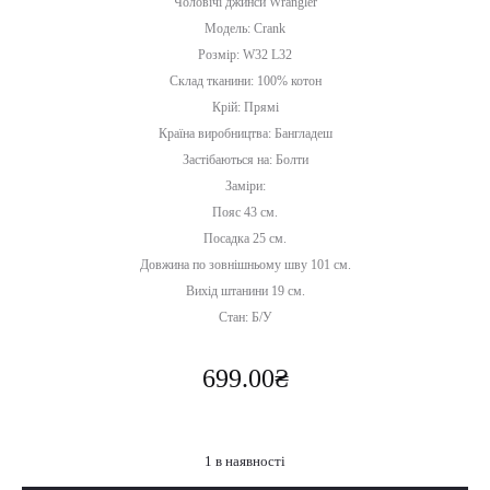
Чоловічі джинси Wrangler
Модель: Crank
Розмір: W32 L32
Склад тканини: 100% котон
Крій: Прямі
Країна виробництва: Бангладеш
Застібаються на: Болти
Заміри:
Пояс 43 см.
Посадка 25 см.
Довжина по зовнішньому шву 101 см.
Вихід штанини 19 см.
Стан: Б/У
699.00
₴
1 в наявності