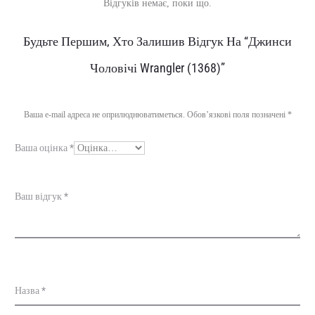
Відгуків немає, поки що.
В
Будьте Першим, Хто Залишив Відгук На “Джинси
і
Чоловічі Wrangler (1368)”
д
г
Ваша e-mail адреса не оприлюднюватиметься.
Обов’язкові поля позначені
*
у
Ваша оцінка
*
к
и
Ваш відгук
*
Назва
*