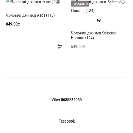
кошик
ПРОДАНО
Чоловічі джинси Asos (118)
Читати
649.00
₴
далі
Чоловічі джинси Selected
Homme (124)
Додати
649.00
₴
в
кошик
Viber 0635532960
Facebook