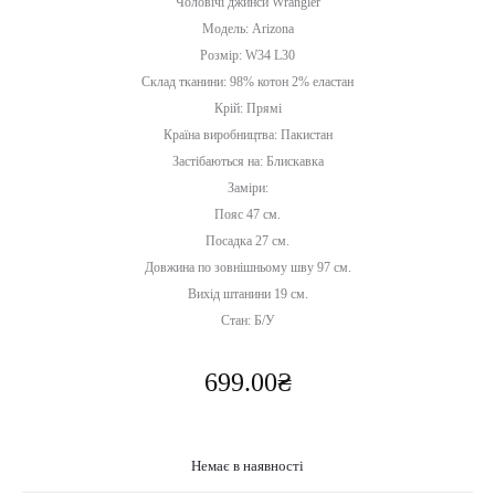
Чоловічі джинси Wrangler
Модель: Arizona
Розмір: W34 L30
Склад тканини: 98% котон 2% еластан
Крій: Прямі
Країна виробництва: Пакистан
Застібаються на: Блискавка
Заміри:
Пояс 47 см.
Посадка 27 см.
Довжина по зовнішньому шву 97 см.
Вихід штанини 19 см.
Стан: Б/У
699.00
₴
Немає в наявності