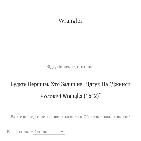
Wrangler
Відгуків немає, поки що.
В
Будьте Першим, Хто Залишив Відгук На “Джинси
і
Чоловічі Wrangler (1512)”
д
г
Ваша e-mail адреса не оприлюднюватиметься.
Обов’язкові поля позначені
*
у
Ваша оцінка
*
к