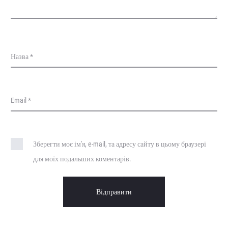
Назва
*
Email
*
Зберегти моє ім'я, e-mail, та адресу сайту в цьому браузері
для моїх подальших коментарів.