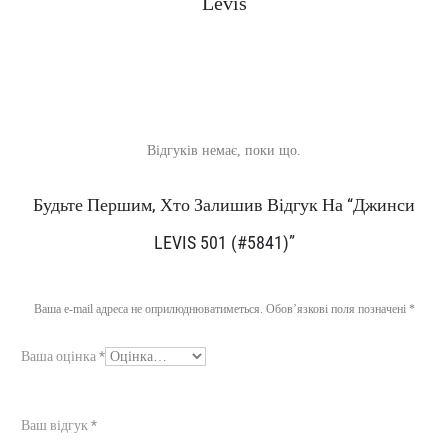
Levis
Відгуків немає, поки що.
В
Будьте Першим, Хто Залишив Відгук На “Джинси
і
LEVIS 501 (#5841)”
д
г
Ваша e-mail адреса не оприлюднюватиметься.
Обов’язкові поля позначені
*
у
Ваша оцінка
*
к
и
Ваш відгук
*