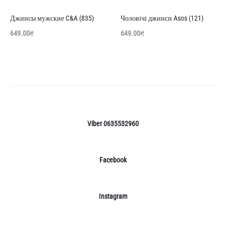
далі
далі
Джинсы мужские C&A (835)
Чоловічі джинси Asos (121)
649.00
₴
649.00
₴
Viber 0635532960
Facebook
Instagram