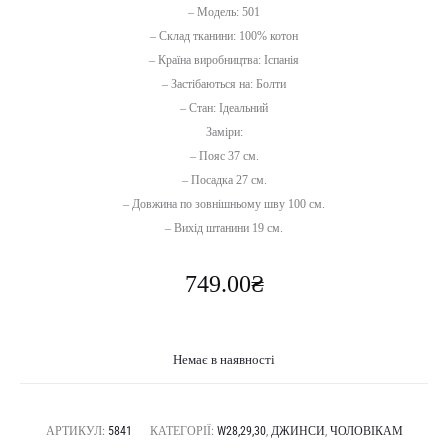
– Модель: 501
– Склад тканини: 100% котон
– Країна виробництва: Іспанія
– Застібаються на: Болти
– Стан: Ідеальний
Заміри:
– Пояс 37 см.
– Посадка 27 см.
– Довжина по зовнішньому шву 100 см.
– Вихід штанини 19 см.
749.00
₴
Немає в наявності
АРТИКУЛ:
5841
КАТЕГОРІЇ:
W28,29,30
,
ДЖИНСИ
,
ЧОЛОВІКАМ