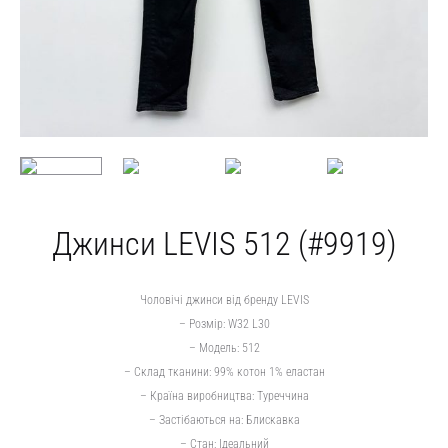
Джинси LEVIS 512 (#9919)
Чоловічі джинси від бренду LEVIS
– Розмір: W32 L30
– Модель: 512
– Склад тканини: 99% котон 1% еластан
– Країна виробництва: Туреччина
– Застібаються на: Блискавка
– Стан: Ідеальний