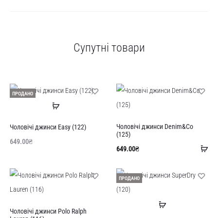
Супутні товари
ПРОДАНО
Читати
далі
Чоловічі джинси Denim&Co
Чоловічі джинси Easy (122)
(125)
649.00
₴
До
649.00
₴
в
ко
ПРОДАНО
Читати
Чоловічі джинси Polo Ralph