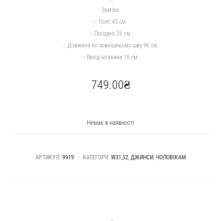
Заміри:
– Пояс 45 см.
– Посадка 26 см.
– Довжина по зовнішньому шву 96 см.
– Вихід штанини 16 см.
749.00
₴
Немає в наявності
АРТИКУЛ:
9919
КАТЕГОРІЇ:
W31,32
,
ДЖИНСИ
,
ЧОЛОВІКАМ