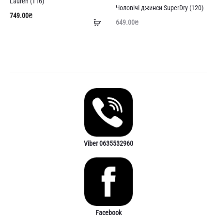
далі
Lauren (116)
Чоловічі джинси SuperDry (120)
749.00
₴
Додати
649.00
₴
в
кошик
Viber 0635532960
Facebook