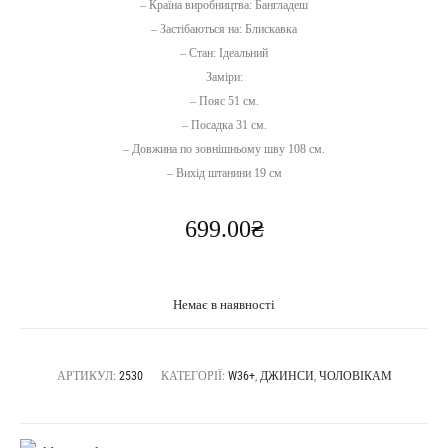
– Країна виробництва: Бангладеш
– Застібаються на: Блискавка
– Стан: Ідеальний
Заміри:
– Пояс 51 см.
– Посадка 31 см.
– Довжина по зовнішньому шву 108 см.
– Вихід штанини 19 см
699.00
₴
Немає в наявності
АРТИКУЛ:
2530
КАТЕГОРІЇ:
W36+
,
ДЖИНСИ
,
ЧОЛОВІКАМ