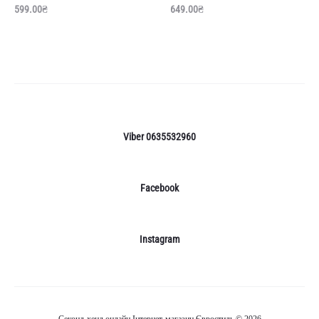
599.00
₴
649.00
₴
Viber 0635532960
Facebook
Instagram
Секонд-хенд онлайн Інтернет-магазин Євростиль © 2026