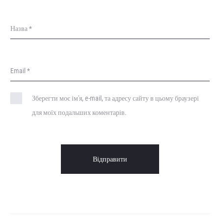
Назва
*
Email
*
Зберегти моє ім'я, e-mail, та адресу сайту в цьому браузері
для моїх подальших коментарів.