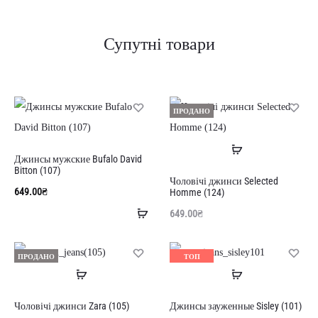
Супутні товари
ПРОДАНО
Читати
Джинсы мужские Bufalo David
далі
Bitton (107)
Чоловічі джинси Selected
649.00
₴
Homme (124)
Додати
649.00
₴
в
кошик
ПРОДАНО
ТОП
Читати
Читати
ПРОДАНО
далі
далі
Чоловічі джинси Zara (105)
Джинсы зауженные Sisley (101)