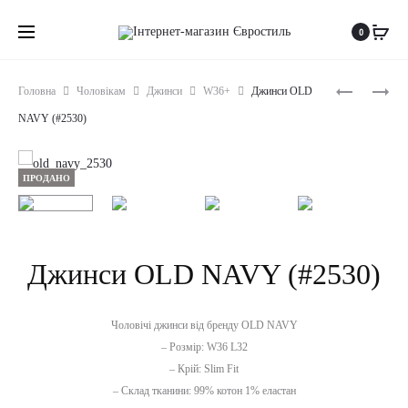
0
Produc
ДЖИНСИ
ДЖИНСИ
Головна
Чоловікам
Джинси
W36+
Джинси OLD
WRANGLER
LEVIS
naviga
NAVY (#2530)
(#2529)
501
(#2531)
ПРОДАНО
Джинси OLD NAVY (#2530)
Чоловічі джинси від бренду OLD NAVY
– Розмір: W36 L32
– Крій: Slim Fit
– Склад тканини: 99% котон 1% еластан