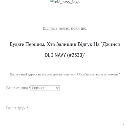
Відгуків немає, поки що.
В
Будьте Першим, Хто Залишив Відгук На “Джинси
і
OLD NAVY (#2530)”
д
г
Ваша e-mail адреса не оприлюднюватиметься.
Обов’язкові поля позначені
*
у
Ваша оцінка
*
к
и
Ваш відгук
*