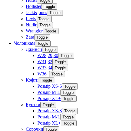
H&M
Toggle
Hollister
Toggle
Jack&jones
Toggle
Levis
Toggle
Nudie
Toggle
Wrangler
Toggle
Zara
Toggle
Чоловікам
Toggle
Джинси
Toggle
W28,29,30
Toggle
W31,32
Toggle
W33,34
Toggle
W36+
Toggle
Кофти
Toggle
Розмір XS-S
Toggle
Розмір M-L
Toggle
Розмір XL+
Toggle
Куртки
Toggle
Розмір XS-S
Toggle
Розмір M-L
Toggle
Розмір XL+
Toggle
Сорочки
Toggle