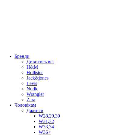
Бренди
Дивитись всі
H&M
Hollister
Jack&jones
Levis
Nudie
Wrangler
Zara
Чоловікам
Джинси
W28,29,30
W31,32
W33,34
W36+