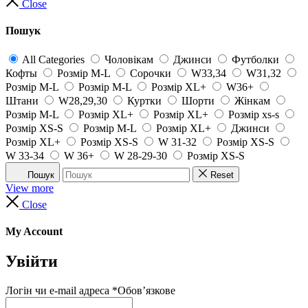
Close
Пошук
All Categories
Чоловікам
Джинси
Футболки
Кофты
Розмір M-L
Сорочки
W33,34
W31,32
Розмір M-L
Розмір M-L
Розмір XL+
W36+
Штани
W28,29,30
Куртки
Шорти
Жінкам
Розмір M-L
Розмір XL+
Розмір XL+
Розмір xs-s
Розмір XS-S
Розмір M-L
Розмір XL+
Джинси
Розмір XL+
Розмір XS-S
W 31-32
Розмір XS-S
W 33-34
W 36+
W 28-29-30
Розмір XS-S
Пошук
Reset
View more
Close
My Account
Увійти
Логін чи e-mail адреса
*
Обов’язкове