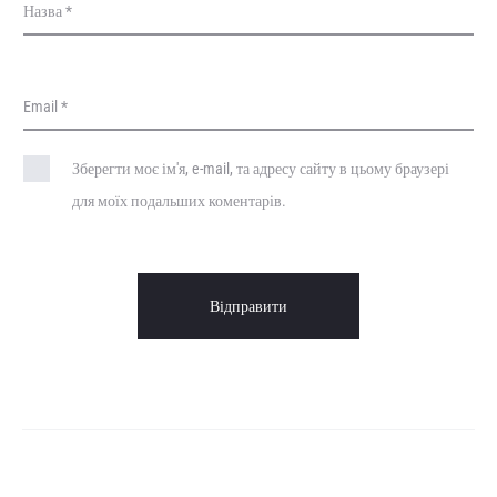
Назва
*
Email
*
Зберегти моє ім'я, e-mail, та адресу сайту в цьому браузері
для моїх подальших коментарів.