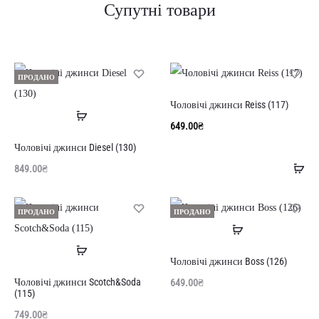
Супутні товари
ПРОДАНО
Чоловічі джинси Reiss (117)
Читати
649.00
₴
далі
Чоловічі джинси Diesel (130)
До
849.00
₴
в
ко
ПРОДАНО
ПРОДАНО
Читати
Читати
далі
Чоловічі джинси Boss (126)
далі
Чоловічі джинси Scotch&Soda
649.00
₴
(115)
749.00
₴