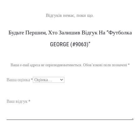
Відгуків немає, поки що.
В
Будьте Першим, Хто Залишив Відгук На “Футболка
і
GEORGE (#9063)”
д
г
Ваша e-mail адреса не оприлюднюватиметься.
Обов’язкові поля позначені
*
у
Ваша оцінка
*
к
и
Ваш відгук
*