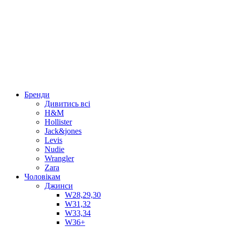
Бренди
Дивитись всі
H&M
Hollister
Jack&jones
Levis
Nudie
Wrangler
Zara
Чоловікам
Джинси
W28,29,30
W31,32
W33,34
W36+