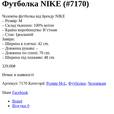
Футболка NIKE (#7170)
Чоловіча футболка від бренду NIKE
– Розмір: M
– Склад тканини: 100% котон
– Країна виробництва: В’єтнам
– Стан: Ідеальний
Заміри:
– Ширина в плечах: 42 cm.
– Довжина рукава: –
– Довжина по спині: 70 cm.
– Ширина під пахвами: 48 cm.
329.00
₴
Немає в наявності
Артикул:
7170
Категорії:
Розмір M-L
,
Футболки
,
Чоловікам
Share
Facebook
Brand
Відгуки
0