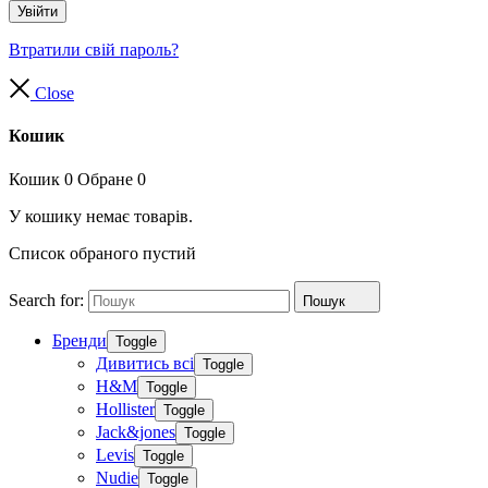
Увійти
Втратили свій пароль?
Close
Кошик
Кошик
0
Обране
0
У кошику немає товарів.
Список обраного пустий
Search for:
Пошук
Бренди
Toggle
Дивитись всі
Toggle
H&M
Toggle
Hollister
Toggle
Jack&jones
Toggle
Levis
Toggle
Nudie
Toggle