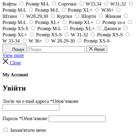
Кофты
Розмір M-L
Сорочки
W33,34
W31,32
Розмір M-L
Розмір M-L
Розмір XL+
W36+
Штани
W28,29,30
Куртки
Шорти
Жінкам
Розмір M-L
Розмір XL+
Розмір XL+
Розмір xs-s
Розмір XS-S
Розмір M-L
Розмір XL+
Джинси
Розмір XL+
Розмір XS-S
W 31-32
Розмір XS-S
W 33-34
W 36+
W 28-29-30
Розмір XS-S
Пошук
Reset
View more
Close
My Account
Увійти
Логін чи e-mail адреса
*
Обов’язкове
Пароль
*
Обов’язкове
Запам'ятати мене