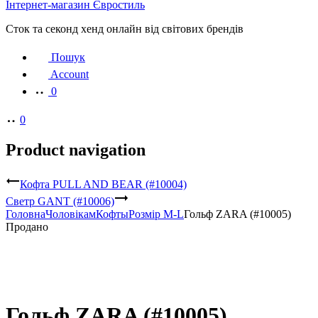
Інтернет-магазин Євростиль
Сток та секонд хенд онлайн від світових брендів
Пошук
Account
0
0
Product navigation
Кофта PULL AND BEAR (#10004)
Светр GANT (#10006)
Головна
Чоловікам
Кофты
Розмір M-L
Гольф ZARA (#10005)
Продано
Гольф ZARA (#10005)