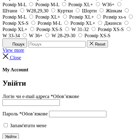
Розмір M-L
Розмір M-L
Розмір XL+
W36+
Штани
W28,29,30
Куртки
Шорти
Жінкам
Розмір M-L
Розмір XL+
Розмір XL+
Розмір xs-s
Розмір XS-S
Розмір M-L
Розмір XL+
Джинси
Розмір XL+
Розмір XS-S
W 31-32
Розмір XS-S
W 33-34
W 36+
W 28-29-30
Розмір XS-S
Пошук
Reset
View more
Close
My Account
Увійти
Логін чи e-mail адреса
*
Обов’язкове
Пароль
*
Обов’язкове
Запам'ятати мене
Увійти