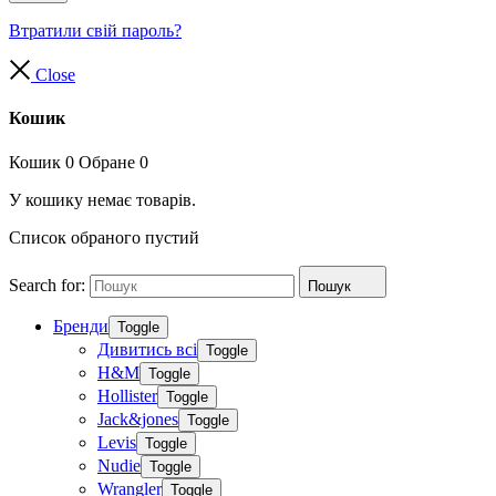
Втратили свій пароль?
Close
Кошик
Кошик
0
Обране
0
У кошику немає товарів.
Список обраного пустий
Search for:
Пошук
Бренди
Toggle
Дивитись всі
Toggle
H&M
Toggle
Hollister
Toggle
Jack&jones
Toggle
Levis
Toggle
Nudie
Toggle
Wrangler
Toggle