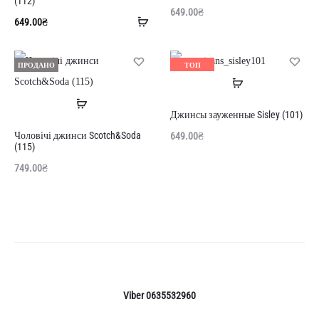
(112)
649.00
₴
Додати
649.00
₴
в
кошик
ПРОДАНО
ТОП
Читати
ПРОДАНО
Читати
далі
Джинсы зауженные Sisley (101)
далі
Чоловічі джинси Scotch&Soda
649.00
₴
(115)
749.00
₴
Viber 0635532960