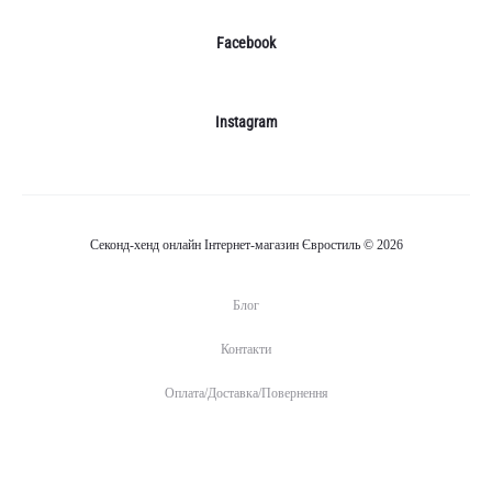
Facebook
Instagram
Секонд-хенд онлайн Інтернет-магазин Євростиль © 2026
Блог
Контакти
Оплата/Доставка/Повернення
Б
К
О
л
о
п