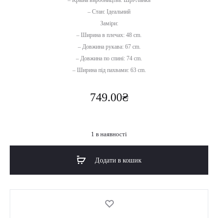
– Країна виробництва: Шрі-Ланка
– Стан: Ідеальний
Заміри:
– Ширина в плечах: 48 cm.
– Довжина рукава: 67 cm.
– Довжина по спині: 74 cm.
– Ширина під пахвами: 63 cm.
749.00
₴
1 в наявності
Додати в кошик