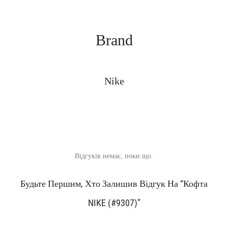
Brand
Nike
Відгуків немає, поки що.
В
Будьте Першим, Хто Залишив Відгук На “Кофта
і
NIKE (#9307)”
д