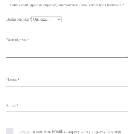
г
Ваша e-mail адреса не оприлюднюватиметься.
Обов’язкові поля позначені
*
у
Ваша оцінка
*
к
и
Ваш відгук
*
Назва
*
Email
*
Зберегти моє ім'я, e-mail, та адресу сайту в цьому браузері