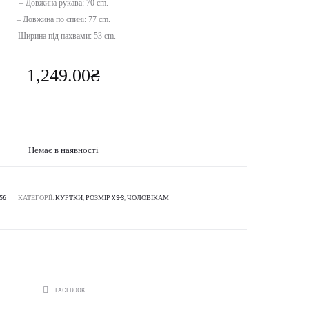
– Довжина рукава: 70 cm.
– Довжина по спині: 77 cm.
– Ширина під пахвами: 53 cm.
1,249.00
₴
Немає в наявності
56
КАТЕГОРІЇ:
КУРТКИ
,
РОЗМІР XS-S
,
ЧОЛОВІКАМ
SHARE
FACEBOOK