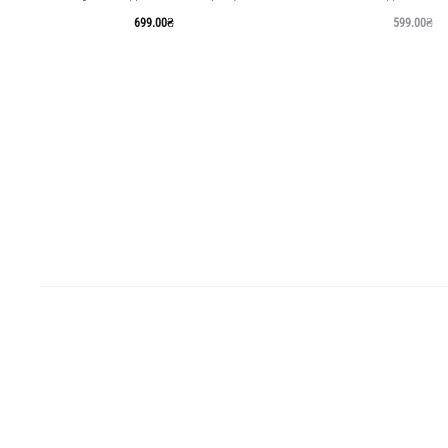
699.00
₴
599.00
₴