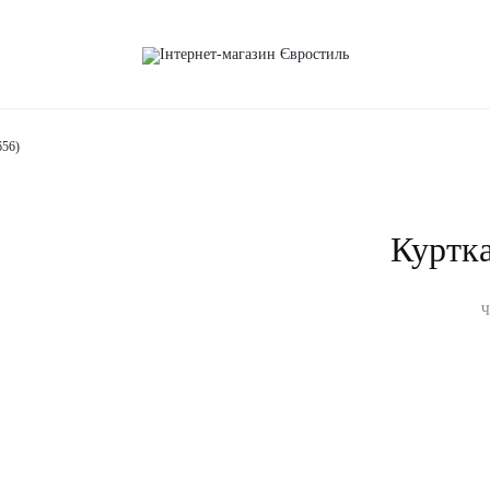
56)
Куртк
Ч