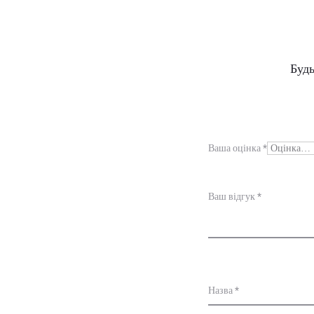
В
Будь
і
д
г
Ваша оцінка
*
у
к
Ваш відгук
*
и
Назва
*