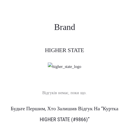
Brand
HIGHER STATE
Відгуків немає, поки що.
В
Будьте Першим, Хто Залишив Відгук На “Куртка
і
HIGHER STATE (#9866)”
д