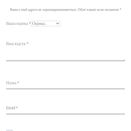
г
Ваша e-mail адреса не оприлюднюватиметься.
Обов’язкові поля позначені
*
у
Ваша оцінка
*
к
и
Ваш відгук
*
Назва
*
Email
*