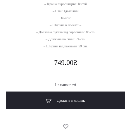
– Країна виробництва: Китай
– Стан: Ідеальний
Заміри:
– Ширина в плечах: –
– Довжина рукава від горловини: 85 cm.
– Довжина по спині: 74 cm.
– Ширина під пахвами: 59 cm.
749.00
₴
1 в наявності
Додати в кошик