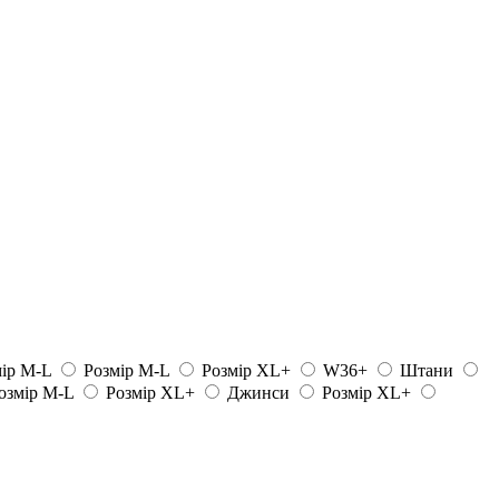
ір M-L
Розмір M-L
Розмір XL+
W36+
Штани
озмір M-L
Розмір XL+
Джинси
Розмір XL+