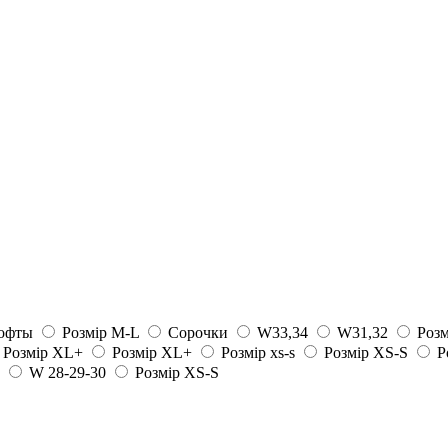
офты
Розмір M-L
Сорочки
W33,34
W31,32
Розм
Розмір XL+
Розмір XL+
Розмір xs-s
Розмір XS-S
Р
W 28-29-30
Розмір XS-S