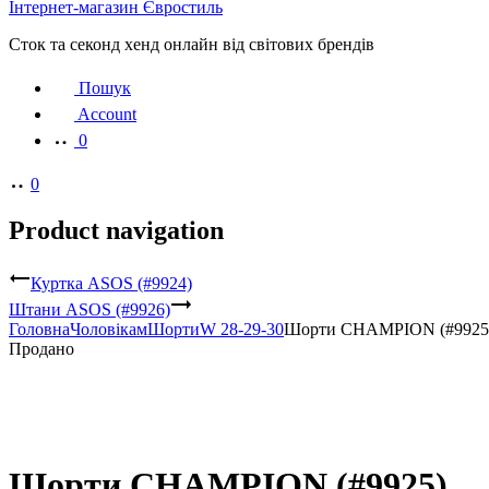
Інтернет-магазин Євростиль
Сток та секонд хенд онлайн від світових брендів
Пошук
Account
0
0
Product navigation
Куртка ASOS (#9924)
Штани ASOS (#9926)
Головна
Чоловікам
Шорти
W 28-29-30
Шорти CHAMPION (#9925
Продано
Шорти CHAMPION (#9925)