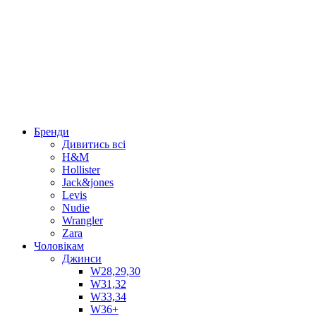
Бренди
Дивитись всі
H&M
Hollister
Jack&jones
Levis
Nudie
Wrangler
Zara
Чоловікам
Джинси
W28,29,30
W31,32
W33,34
W36+