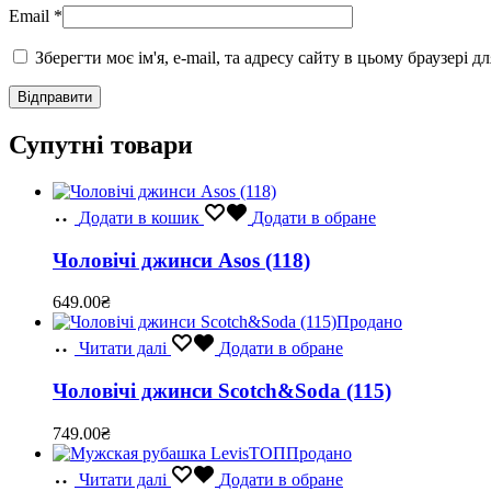
Email
*
Зберегти моє ім'я, e-mail, та адресу сайту в цьому браузері 
Супутні товари
Додати в кошик
Додати в обране
Чоловічі джинси Asos (118)
649.00
₴
Продано
Читати далі
Додати в обране
Чоловічі джинси Scotch&Soda (115)
749.00
₴
ТОП
Продано
Читати далі
Додати в обране