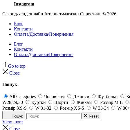
Instagram
Секонд-хенд онлайн Інтернет-магазин Євростиль © 2026
Блог
Контакти
Оплата/Доставка/Повернення
Блог
Контакти
Оплата/Доставка/Повернення
Go to top
Close
Пошук
All Categories
Чоловікам
Джинси
Футболки
К
W28,29,30
Куртки
Шорти
Жінкам
Розмір M-L
Розмір XS-S
W 31-32
Розмір XS-S
W 33-34
W 36+
Пошук
Reset
View more
Close