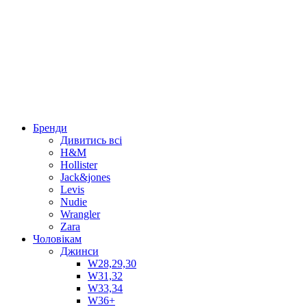
Бренди
Дивитись всі
H&M
Hollister
Jack&jones
Levis
Nudie
Wrangler
Zara
Чоловікам
Джинси
W28,29,30
W31,32
W33,34
W36+