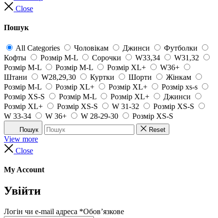
Close
Пошук
All Categories
Чоловікам
Джинси
Футболки
Кофты
Розмір M-L
Сорочки
W33,34
W31,32
Розмір M-L
Розмір M-L
Розмір XL+
W36+
Штани
W28,29,30
Куртки
Шорти
Жінкам
Розмір M-L
Розмір XL+
Розмір XL+
Розмір xs-s
Розмір XS-S
Розмір M-L
Розмір XL+
Джинси
Розмір XL+
Розмір XS-S
W 31-32
Розмір XS-S
W 33-34
W 36+
W 28-29-30
Розмір XS-S
Пошук
Reset
View more
Close
My Account
Увійти
Логін чи e-mail адреса
*
Обов’язкове