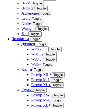
H&M
Toggle
Hollister
Toggle
Jack&jones
Toggle
Levis
Toggle
Nudie
Toggle
Wrangler
Toggle
Zara
Toggle
Чоловікам
Toggle
Джинси
Toggle
W28,29,30
Toggle
W31,32
Toggle
W33,34
Toggle
W36+
Toggle
Кофти
Toggle
Розмір XS-S
Toggle
Розмір M-L
Toggle
Розмір XL+
Toggle
Куртки
Toggle
Розмір XS-S
Toggle
Розмір M-L
Toggle
Розмір XL+
Toggle