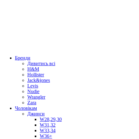
Бренди
Дивитись всі
H&M
Hollister
Jack&jones
Levis
Nudie
Wrangler
Zara
Чоловікам
Джинси
W28,29,30
W31,32
W33,34
W36+