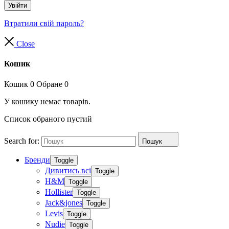
Увійти
Втратили свій пароль?
Close
Кошик
Кошик
0
Обране
0
У кошику немає товарів.
Список обраного пустий
Search for:
Пошук
Бренди
Toggle
Дивитись всі
Toggle
H&M
Toggle
Hollister
Toggle
Jack&jones
Toggle
Levis
Toggle
Nudie
Toggle