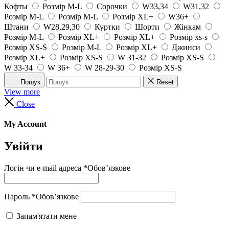
Кофты
Розмір M-L
Сорочки
W33,34
W31,32
Розмір M-L
Розмір M-L
Розмір XL+
W36+
Штани
W28,29,30
Куртки
Шорти
Жінкам
Розмір M-L
Розмір XL+
Розмір XL+
Розмір xs-s
Розмір XS-S
Розмір M-L
Розмір XL+
Джинси
Розмір XL+
Розмір XS-S
W 31-32
Розмір XS-S
W 33-34
W 36+
W 28-29-30
Розмір XS-S
Пошук
Reset
View more
Close
My Account
Увійти
Логін чи e-mail адреса
*
Обов’язкове
Пароль
*
Обов’язкове
Запам'ятати мене