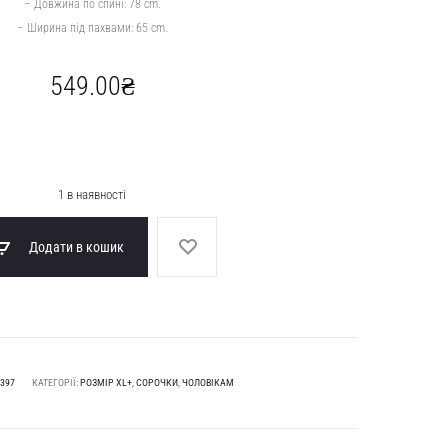
– Довжина по спині: 78 cm.
– Ширина під пахвами: 65 cm.
549.00
₴
1 в наявності
Додати в кошик
397
КАТЕГОРІЇ:
РОЗМІР XL+
,
СОРОЧКИ
,
ЧОЛОВІКАМ