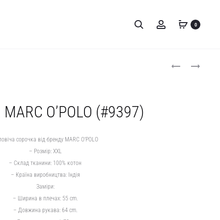
Пошук
Account
0
Product
ШТАНИ
ФУТБОЛКА
GEORGE
BOSS
navigati
(#9396)
(#9398)
 MARC O’POLO (#9397)
ловіча сорочка від бренду MARC O’POLO
– Розмір: XXL
– Склад тканини: 100% котон
– Країна виробництва: Індія
Заміри:
– Ширина в плечах: 55 cm.
– Довжина рукава: 64 cm.