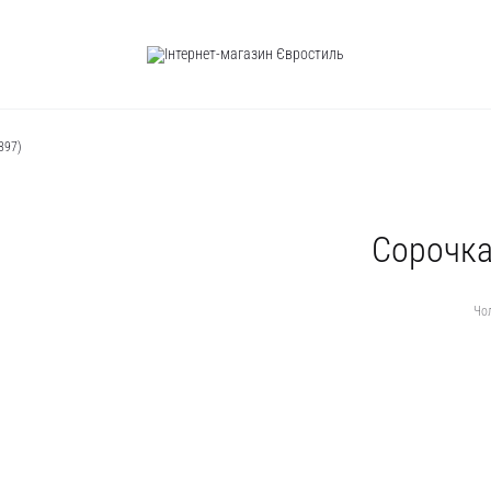
397)
Сорочка
Чо