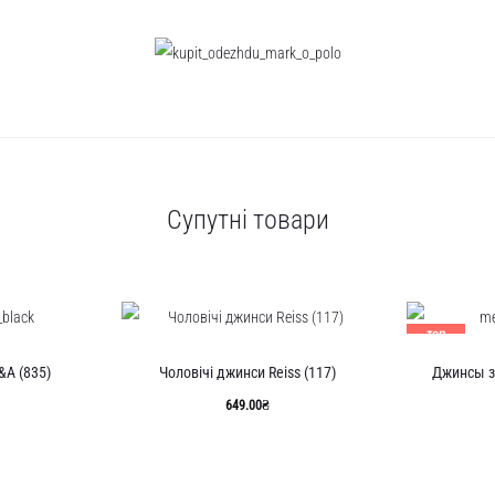
Супутні товари
ТОП
ПРОДАНО
A (835)
Чоловічі джинси Reiss (117)
Джинсы за
649.00
₴