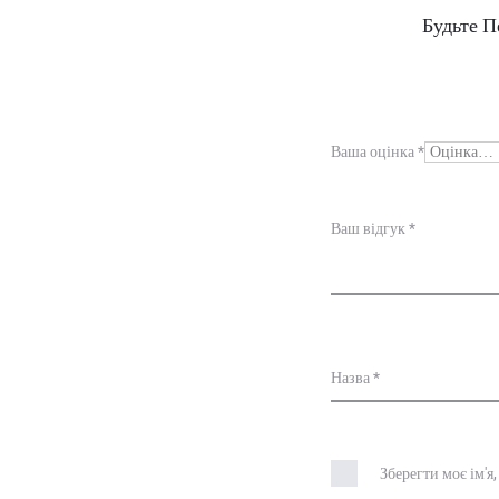
В
Будьте П
і
д
г
Ваша оцінка
*
у
к
Ваш відгук
*
и
Назва
*
Зберегти моє ім'я