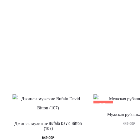
ТОП
ПРОДАНО
Мужская рубашка
Джинсы мужские Bufalo David Bitton
449.00
₴
(107)
649.00
₴