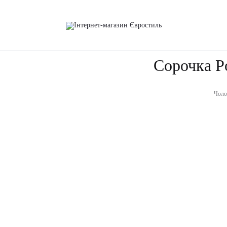
uren (#1985)
Сорочка Po
Чолов