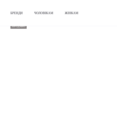
Головна
Чоловікам
Сорочки
Розмір XL+
Сорочка Polo Ralph La
БРЕНДИ
ЧОЛОВІКАМ
ЖІНКАМ
ПРОДАНО