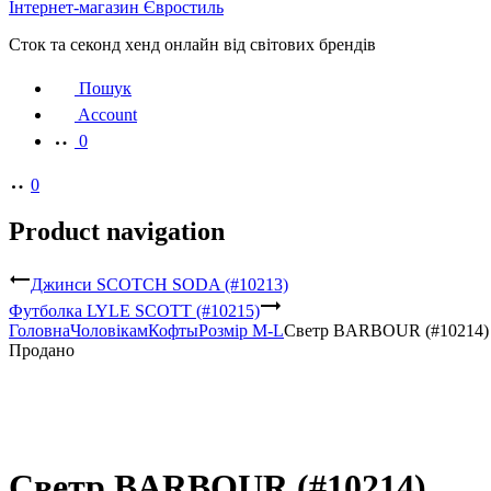
Інтернет-магазин Євростиль
Сток та секонд хенд онлайн від світових брендів
Пошук
Account
0
0
Product navigation
Джинси SCOTCH SODA (#10213)
Футболка LYLE SCOTT (#10215)
Головна
Чоловікам
Кофты
Розмір M-L
Светр BARBOUR (#10214)
Продано
Светр BARBOUR (#10214)