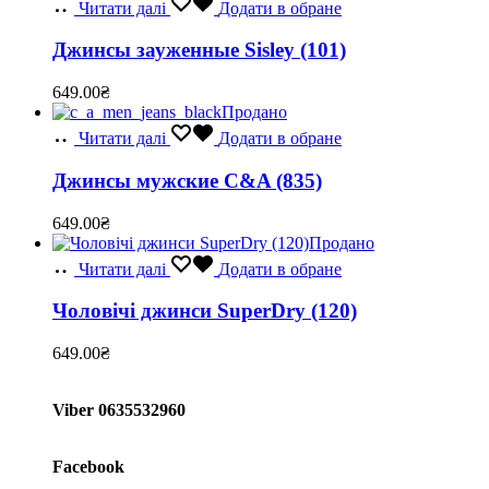
Читати далі
Додати в обране
Джинсы зауженные Sisley (101)
649.00
₴
Продано
Читати далі
Додати в обране
Джинсы мужские C&A (835)
649.00
₴
Продано
Читати далі
Додати в обране
Чоловічі джинси SuperDry (120)
649.00
₴
Viber 0635532960
Facebook