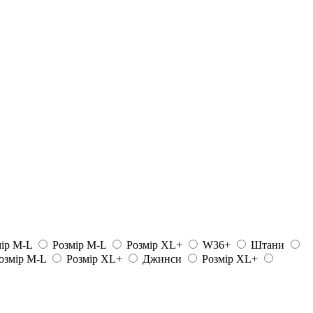
ір M-L
Розмір M-L
Розмір XL+
W36+
Штани
озмір M-L
Розмір XL+
Джинси
Розмір XL+