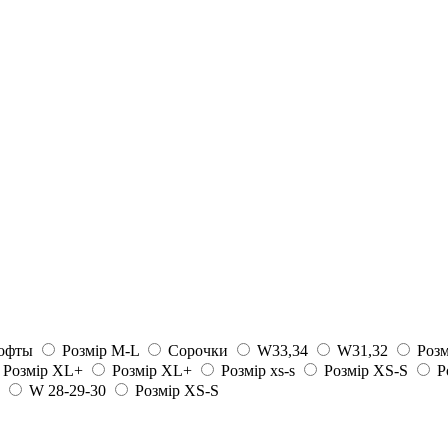
офты
Розмір M-L
Сорочки
W33,34
W31,32
Розм
Розмір XL+
Розмір XL+
Розмір xs-s
Розмір XS-S
Р
W 28-29-30
Розмір XS-S