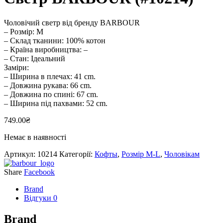
Чоловічий светр від бренду BARBOUR
– Розмір: M
– Склад тканини: 100% котон
– Країна виробництва: –
– Стан: Ідеальний
Заміри:
– Ширина в плечах: 41 cm.
– Довжина рукава: 66 cm.
– Довжина по спині: 67 cm.
– Ширина під пахвами: 52 cm.
749.00
₴
Немає в наявності
Артикул:
10214
Категорії:
Кофты
,
Розмір M-L
,
Чоловікам
Share
Facebook
Brand
Відгуки
0
Brand