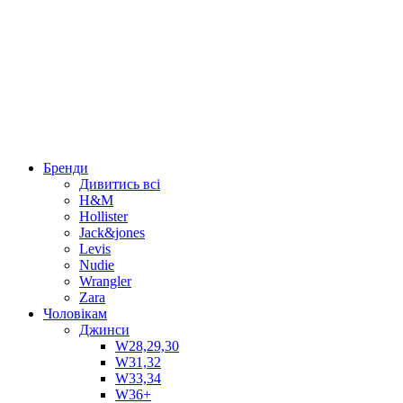
Бренди
Дивитись всі
H&M
Hollister
Jack&jones
Levis
Nudie
Wrangler
Zara
Чоловікам
Джинси
W28,29,30
W31,32
W33,34
W36+