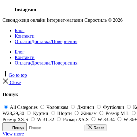
Instagram
Секонд-хенд онлайн Інтернет-магазин Євростиль © 2026
Блог
Контакти
Оплата/Доставка/Повернення
Блог
Контакти
Оплата/Доставка/Повернення
Go to top
Close
Пошук
All Categories
Чоловікам
Джинси
Футболки
К
W28,29,30
Куртки
Шорти
Жінкам
Розмір M-L
Розмір XS-S
W 31-32
Розмір XS-S
W 33-34
W 36+
Пошук
Reset
View more