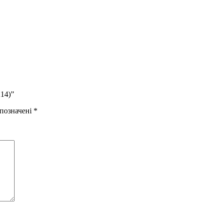
14)”
 позначені
*