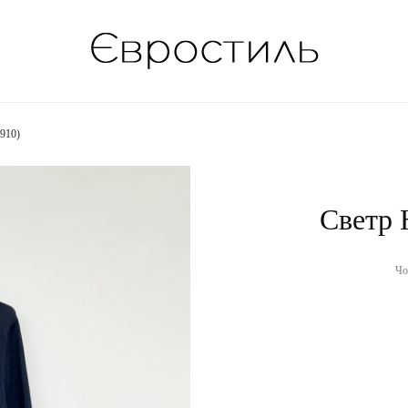
910)
Светр
Чо