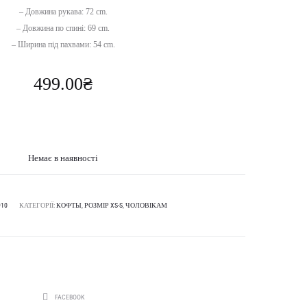
– Довжина рукава: 72 cm.
– Довжина по спині: 69 cm.
– Ширина під пахвами: 54 cm.
499.00
₴
Немає в наявності
910
КАТЕГОРІЇ:
КОФТЫ
,
РОЗМІР XS-S
,
ЧОЛОВІКАМ
SHARE
FACEBOOK