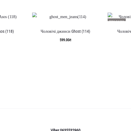
ПРОДАНО
os (118)
Чоловічі джинси Ghost (114)
Чоловіч
599.00
₴
Viber 0635532960