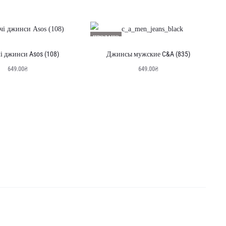
ПРОДАНО
і джинси Asos (108)
Джинсы мужские C&A (835)
649.00
₴
649.00
₴