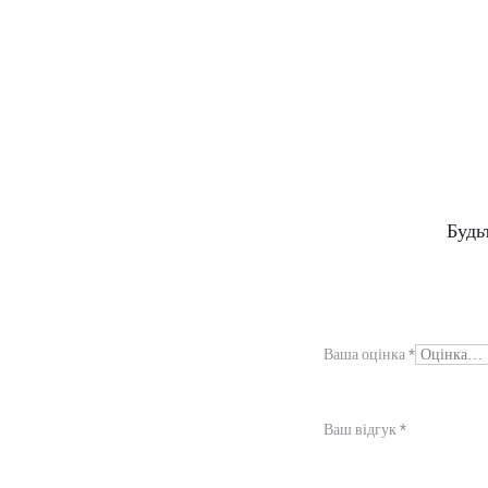
В
Будь
і
д
г
Ваша оцінка
*
у
к
Ваш відгук
*
и