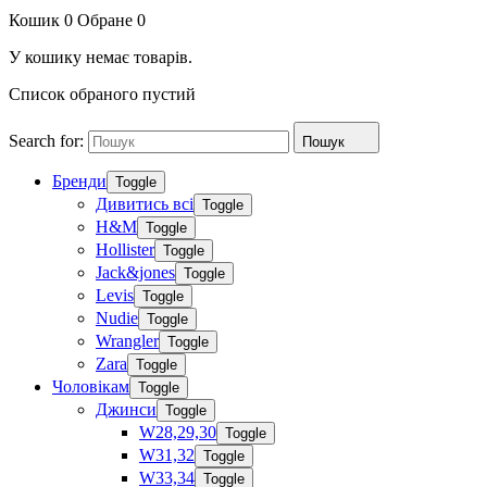
Кошик
0
Обране
0
У кошику немає товарів.
Список обраного пустий
Search for:
Пошук
Бренди
Toggle
Дивитись всі
Toggle
H&M
Toggle
Hollister
Toggle
Jack&jones
Toggle
Levis
Toggle
Nudie
Toggle
Wrangler
Toggle
Zara
Toggle
Чоловікам
Toggle
Джинси
Toggle
W28,29,30
Toggle
W31,32
Toggle
W33,34
Toggle