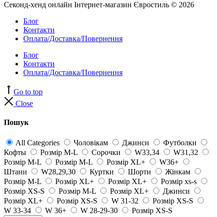
Секонд-хенд онлайн Інтернет-магазин Євростиль © 2026
Блог
Контакти
Оплата/Доставка/Повернення
Блог
Контакти
Оплата/Доставка/Повернення
Go to top
Close
Пошук
All Categories
Чоловікам
Джинси
Футболки
Кофты
Розмір M-L
Сорочки
W33,34
W31,32
Розмір M-L
Розмір M-L
Розмір XL+
W36+
Штани
W28,29,30
Куртки
Шорти
Жінкам
Розмір M-L
Розмір XL+
Розмір XL+
Розмір xs-s
Розмір XS-S
Розмір M-L
Розмір XL+
Джинси
Розмір XL+
Розмір XS-S
W 31-32
Розмір XS-S
W 33-34
W 36+
W 28-29-30
Розмір XS-S