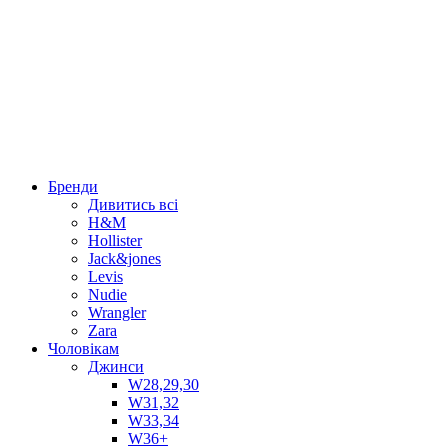
Бренди
Дивитись всі
H&M
Hollister
Jack&jones
Levis
Nudie
Wrangler
Zara
Чоловікам
Джинси
W28,29,30
W31,32
W33,34
W36+