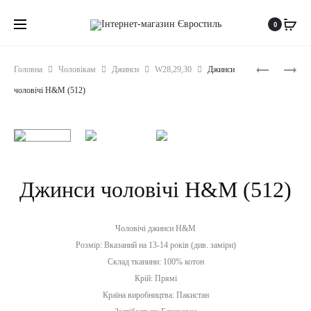
0
Produc
ДЖИНСИ
ДЖИНСИ
Головна
Чоловікам
Джинси
W28,29,30
Джинси
ЧОЛОВІЧ
ЧОЛОВІЧ
naviga
чоловічі H&M (512)
DIESEL
BLUE
(511)
RIDGE
(513)
Джинси чоловічі H&M (512)
Чоловічі джинси H&M
Розмір: Вказаний на 13-14 років (див. заміри)
Склад тканини: 100% котон
Крій: Прямі
Країна виробництва: Пакистан