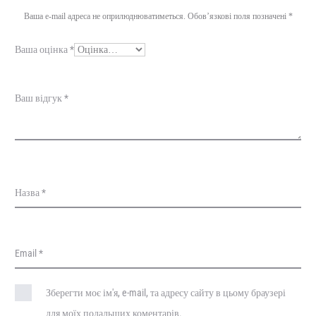
г
Ваша e-mail адреса не оприлюднюватиметься.
Обов’язкові поля позначені
*
у
Ваша оцінка
*
к
и
Ваш відгук
*
Назва
*
Email
*
Зберегти моє ім'я, e-mail, та адресу сайту в цьому браузері
для моїх подальших коментарів.