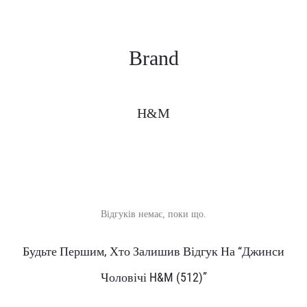
Brand
H&M
Відгуків немає, поки що.
В
Будьте Першим, Хто Залишив Відгук На “Джинси
і
Чоловічі H&M (512)”
д