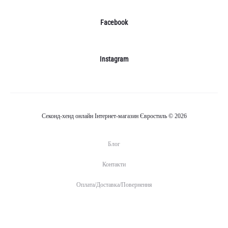
Facebook
Instagram
Секонд-хенд онлайн Інтернет-магазин Євростиль © 2026
Блог
Контакти
Оплата/Доставка/Повернення
Б
К
О
л
о
п