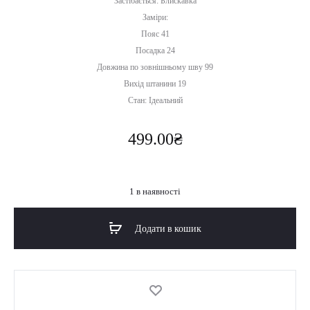
Застібається: Блискавка
Заміри:
Пояс 41
Посадка 24
Довжина по зовнішньому шву 99
Вихід штанини 19
Стан: Ідеальний
499.00
₴
1 в наявності
Додати в кошик